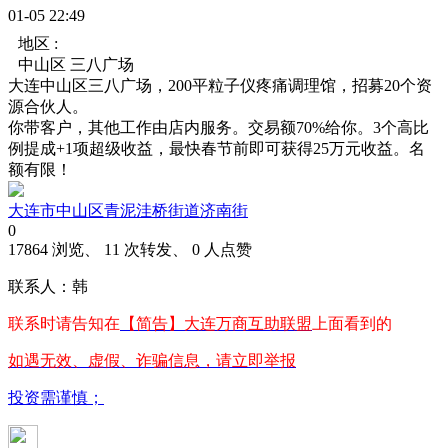
01-05 22:49
地区 :
中山区 三八广场
大连中山区三八广场，200平粒子仪疼痛调理馆，招募20个资
源合伙人。
你带客户，其他工作由店内服务。交易额70%给你。3个高比
例提成+1项超级收益，最快春节前即可获得25万元收益。名
额有限！
大连市中山区青泥洼桥街道济南街
0
17864 浏览、 11 次转发、 0 人点赞
联系人：韩
联系时请告知在
【简告】大连万商互助联盟
上面看到的
如遇无效、虚假、诈骗信息，请立即举报
投资需谨慎；