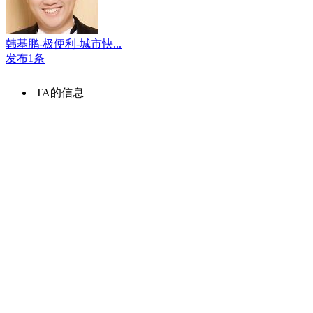
韩基鹏-极便利-城市快...
发布1条
TA的信息