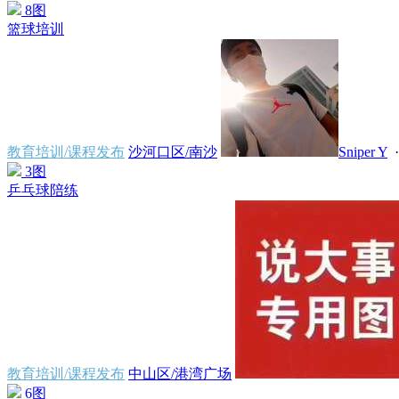
8图
篮球培训
教育培训/课程发布
沙河口区/南沙
Sniper Y
·
3图
乒乓球陪练
教育培训/课程发布
中山区/港湾广场
6图