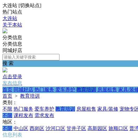
大连站
[
切换站点
]
热门站点
大连站
关于本站
分类信息
分类信息
同城好店
搜 索
点击登录
发布信息
首页
同城好店
热门服务
爱车养护
教育培训
房屋租售
家具/装
首页
>
教育培训
类别：
不限
热门服务
爱车养护
教育培训
房屋租售
家具/装修
宠物专
不限
课程发布
需求发布
地区：
不限
中山区
西岗区
沙河口区
甘井子区
高新园区
旅顺口区
普
信息列表