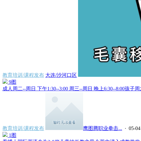
教育培训/课程发布
大连/沙河口区
9图
成人周二--周日 下午1:30--3:00 周三--周日 晚上6:30--8:00孩子周六
教育培训/课程发布
鹰图腾职业拳击...
· 05-04
1图