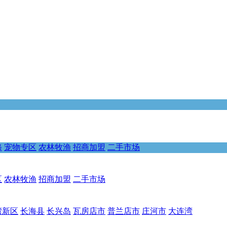
修
宠物专区
农林牧渔
招商加盟
二手市场
区
农林牧渔
招商加盟
二手市场
湾新区
长海县
长兴岛
瓦房店市
普兰店市
庄河市
大连湾