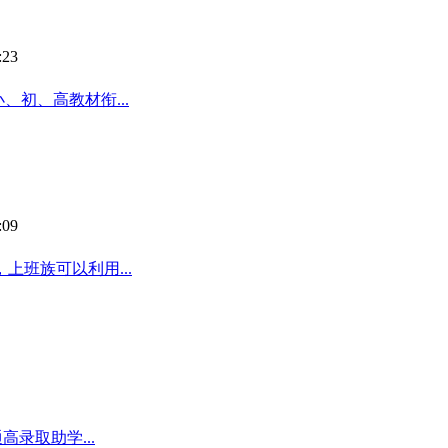
:23
、初、高教材衔...
:09
班族可以利用...
高录取助学...