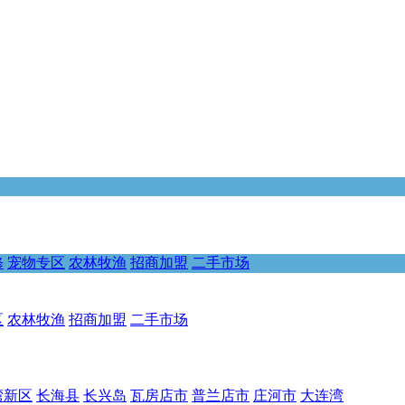
修
宠物专区
农林牧渔
招商加盟
二手市场
区
农林牧渔
招商加盟
二手市场
湾新区
长海县
长兴岛
瓦房店市
普兰店市
庄河市
大连湾