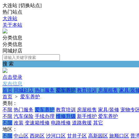
大连站
[
切换站点
]
热门站点
大连站
关于本站
分类信息
分类信息
同城好店
搜 索
点击登录
发布信息
首页
同城好店
热门服务
爱车养护
教育培训
房屋租售
家具/装
首页
>
爱车养护
类别：
不限
热门服务
爱车养护
教育培训
房屋租售
家具/装修
宠物专
不限
汽车保险
手续办理
维修升级
新手维护
爱车养护
不限
改装
变速箱维修
电路维修
道路救援
其它
地区：
不限
中山区
西岗区
沙河口区
甘井子区
高新园区
旅顺口区
普