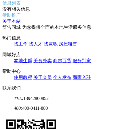
信息列表
没有相关信息
赞助推广
关于本站
简告同城-为您提供全面的本地生活服务信息
热门信息
找工作
找人才
找兼职
房屋租售
同城好店
本地生鲜
美食外卖
商超百货
服务到家
帮助中心
使用教程
关于会员
个人发布
商家入驻
联系我们
TEL:
13942800852
400:
400-0411-880